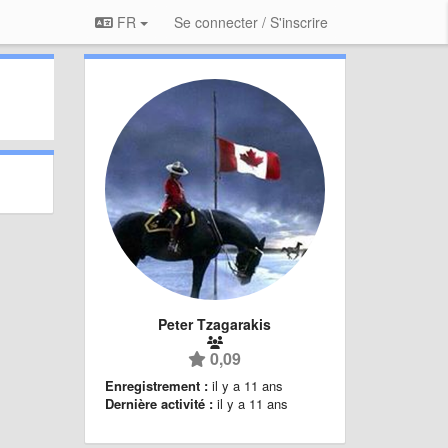
FR
Se connecter / S'inscrire
Peter Tzagarakis
0,09
Enregistrement :
il y a 11 ans
Dernière activité :
il y a 11 ans