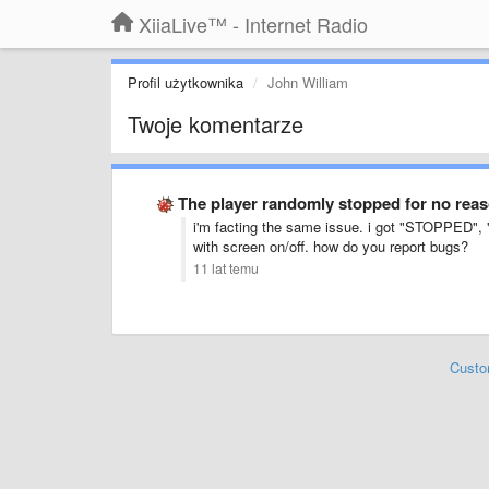
XiiaLive™ - Internet Radio
Profil użytkownika
John William
Twoje komentarze
The player randomly stopped for no rea
i'm facting the same issue. i got "STOPPE
with screen on/off. how do you report bugs?
11 lat temu
Custo