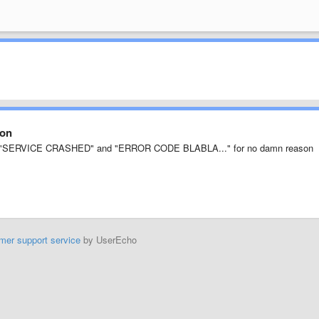
son
D", "SERVICE CRASHED" and "ERROR CODE BLABLA..." for no damn reason
mer support service
by UserEcho