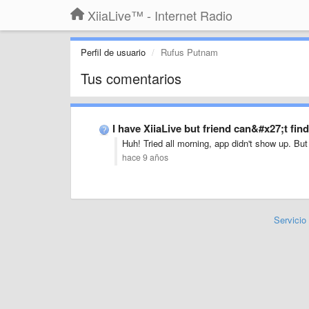
XiiaLive™ - Internet Radio
Perfil de usuario
Rufus Putnam
Tus comentarios
I have XiiaLive but friend can&#x27;t fi
Huh! Tried all morning, app didn't show up. But
hace 9 años
Servicio