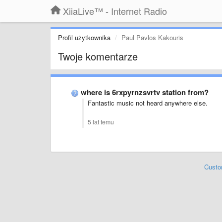
XiiaLive™ - Internet Radio
Profil użytkownika
Paul Pavlos Kakouris
Twoje komentarze
where is 6rxpyrnzsvrtv station from?
Fantastic music not heard anywhere else.
5 lat temu
Custo