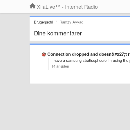
XiiaLive™ - Internet Radio
Brugerprofil
Ramzy Ayyad
Dine kommentarer
Connection dropped and doesn&#x27;t r
I have a samsung stratisopheere im using the 
14 år siden