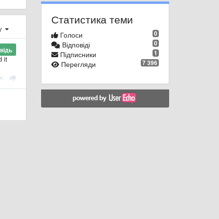
Статистика теми
ху
0
Голоси
0
Відповіді
відь
1
Підписники
 it
7 396
Перегляди