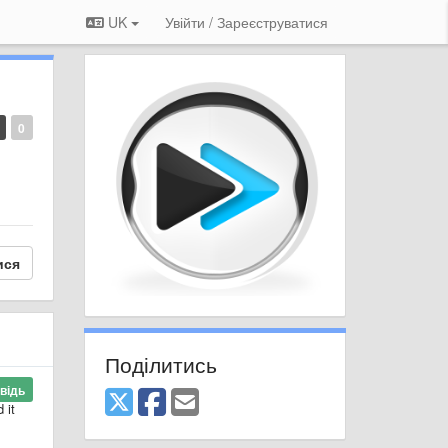
UK
Увійти / Зареєструватися
0
ися
Поділитись
відь
 it