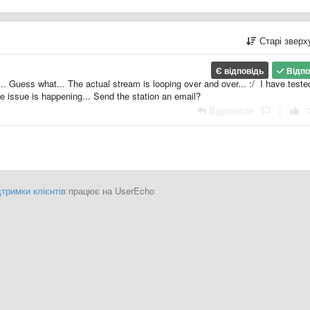
Старі звер
Є відповідь
Відпо
. Guess what... The actual stream is looping over and over... :/ I have tested
 issue is happening... Send the station an email?
Відповісти
|
тримки клієнтів
працює на UserEcho