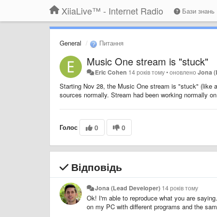
XiiaLive™ - Internet Radio
Бази знань
General
Питання
Music One stream is "stuck"
Eric Cohen
14 років тому
•
оновлено
Jona (
Starting Nov 28, the Music One stream is "stuck" (like a
sources normally. Stream had been working normally on 
Голос
0
0
Відповідь
Jona (Lead Developer)
14 років тому
Ok! I'm able to reproduce what you are saying..
on my PC with different programs and the same