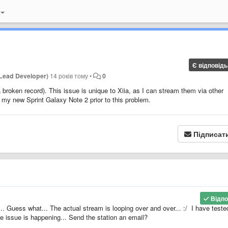
Є відповідь
Lead Developer)
14 років тому
•
0
 broken record). This issue is unique to Xiia, as I can stream them via other
my new Sprint Galaxy Note 2 prior to this problem.
Підписат
Відпо
. Guess what... The actual stream is looping over and over... :/ I have tested
 issue is happening... Send the station an email?