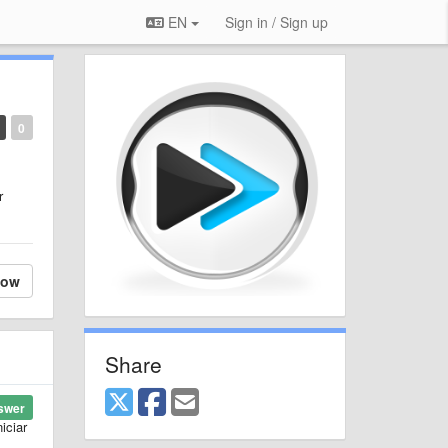
EN
Sign in / Sign up
0
r
low
Share
swer
iciar