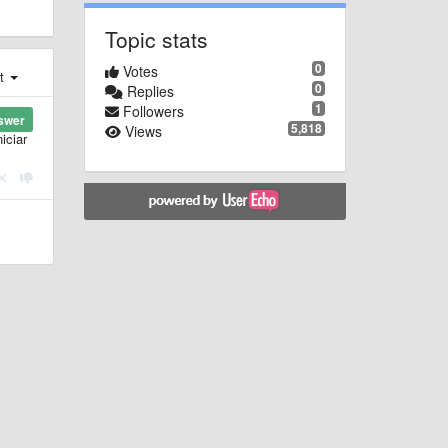
Topic stats
0
Votes
st
0
Replies
1
Followers
swer
5,818
Views
iciar