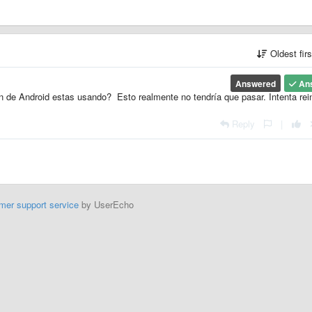
Oldest fir
Answered
An
 de Android estas usando? Esto realmente no tendría que pasar. Intenta rein
Reply
|
mer support service
by UserEcho