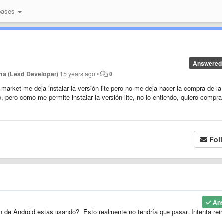
bases
Answered
na (Lead Developer)
15 years ago
•
0
d market me deja instalar la versión lite pero no me deja hacer la compra de la
, pero como me permite instalar la versión lite, no lo entiendo, quiero compra
Fol
An
 de Android estas usando? Esto realmente no tendría que pasar. Intenta rein