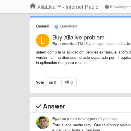
XiiaLive™ - Internet Radio
Knowledge 
General
Questions
Buy Xiialive problem
Leonardo JTM
15 years ago
•
updated by
Jo
quiero comprar la aplicación, pero es extraño, el androi
version full me dice que no esta soportado por mi equipo
la aplicación me gusta mucho.
Vote
0
0
Answer
Jona (Lead Developer)
15 years ago
Esto suena medio raro. Que telefono y version
el celular y fíjate si funciona...