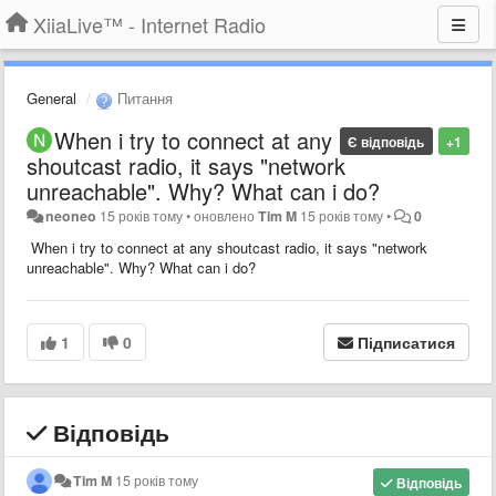
XiiaLive™ - Internet Radio
General
Питання
When i try to connect at any
Є відповідь
+1
shoutcast radio, it says "network
unreachable". Why? What can i do?
neoneo
15 років тому
•
оновлено
Tim M
15 років тому
•
0
When i try to connect at any shoutcast radio, it says "network
unreachable". Why? What can i do?
1
0
Підписатися
Відповідь
Tim M
15 років тому
Відповідь