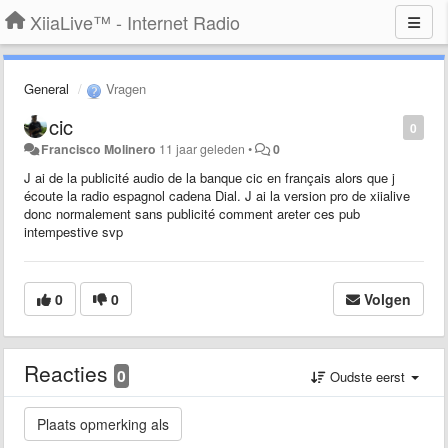
XiiaLive™ - Internet Radio
General
Vragen
cic
0
Francisco Molinero
11 jaar geleden
•
0
J ai de la publicité audio de la banque cic en français alors que j
écoute la radio espagnol cadena Dial. J ai la version pro de xiialive
donc normalement sans publicité comment areter ces pub
intempestive svp
0
0
Volgen
Reacties
0
Oudste eerst