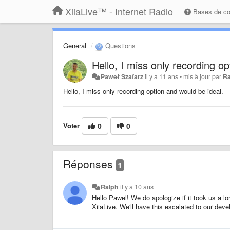
XiiaLive™ - Internet Radio
Bases de c
General
Questions
Hello, I miss only recording op
Paweł Szafarz
il y a 11 ans
•
mis à jour par
R
Hello
, I miss
only
recording option
and
would be ideal
.
Voter
0
0
Réponses
1
Ralph
il y a 10 ans
Hello Pawel! We do apologize if it took us a lo
XiiaLive. We'll have this escalated to our deve