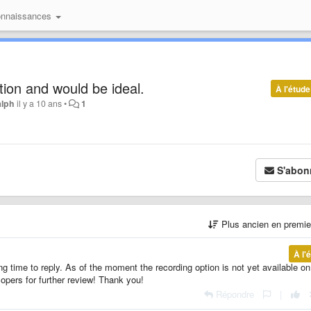
onnaissances
tion and would be ideal.
À l'étude
alph
il y a 10 ans
•
1
S'abon
Plus ancien en premi
À l'
ng time to reply. As of the moment the recording option is not yet available on
lopers for further review! Thank you!
Répondre
|