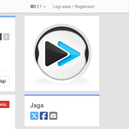
ET
Logi sisse / Registreeri
0
lgi
Jaga
AHUL