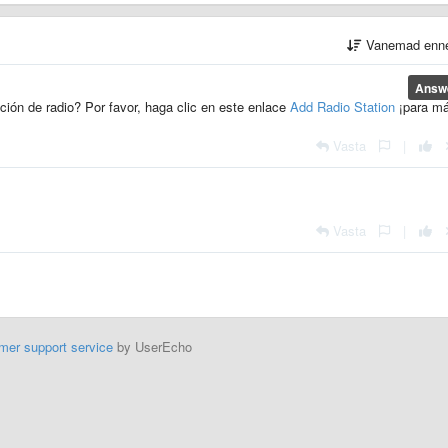
Vanemad enn
Answ
ación de radio?
Por favor, haga clic en este enlace
Add Radio Station
¡para m
Vasta
|
Vasta
|
mer support service
by UserEcho