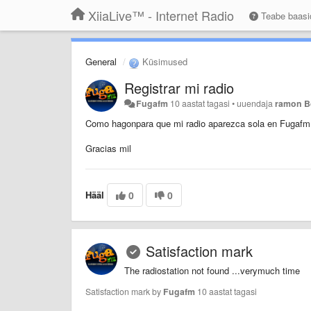
XiiaLive™ - Internet Radio
Teabe baas
General
Küsimused
Registrar mi radio
Fugafm
10 aastat tagasi
•
uuendaja
ramon B
Como hagonpara que mi radio aparezca sola en Fugafm 
Gracias mil
Hääl
0
0
Satisfaction mark
The radiostation not found ...verymuch time
Satisfaction mark by
Fugafm
10 aastat tagasi