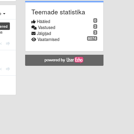
Teemade statistika
e
0
Hääled
2
ered
Vastused
ás
3
Jälgijad
8074
Vaatamised