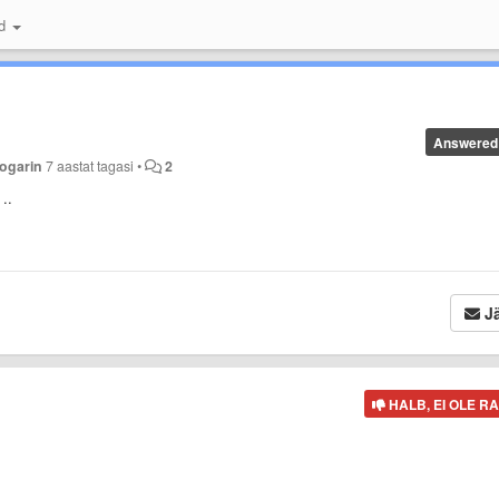
id
Answered
ogarin
7 aastat tagasi
•
2
..
Jä
HALB, EI OLE R