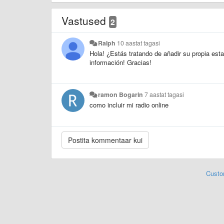
Vastused
2
Ralph
10 aastat tagasi
Hola
!
¿Estás tratando de añadir su propia est
información!
Gracias!
ramon Bogarin
7 aastat tagasi
como incluir mi radio online
Custo