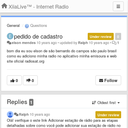
XiiaLive™ - Internet Radio
General
Questions
pedido de cadastro
Under review
0
elson mendes
10 years ago
•
updated by
Ralph
10 years ago
•
1
bom dia eu sou elson de são bernardo do campos são paulo brasil
como eu adiciono minha radio no aplicativo minha emisoura e web
site oficial radiosat.org
0
0
Follow
Replies
1
Oldest first
Ralph
10 years ago
Under review
Olá! verifique o este link Adicionar estação de rádio para as etapas
detalhadas sobre como você pode adicionar sua estação de rádio no