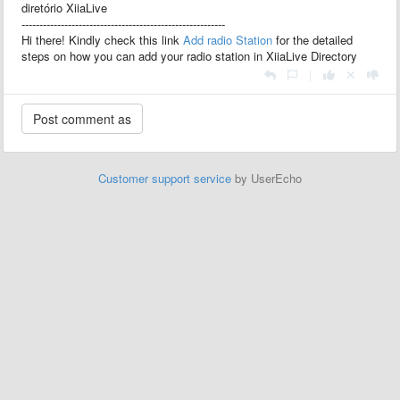
diretório XiiaLive
---------------------------------------------------------
Hi there! Kindly check this link
Add radio Station
for the detailed
steps on how you can add your radio station in XiiaLive Directory
|
Customer support service
by UserEcho