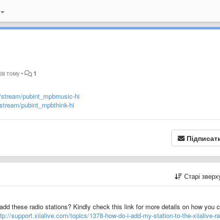
ків тому
•
1
et/stream/pubint_mpbmusic-hi
t/stream/pubint_mpbthink-hi
Підписат
Старі звер
 add these radio stations? Kindly check this link for more details on how you 
ttp://support.xiialive.com/topics/1378-how-do-i-add-my-station-to-the-xiialive-ra