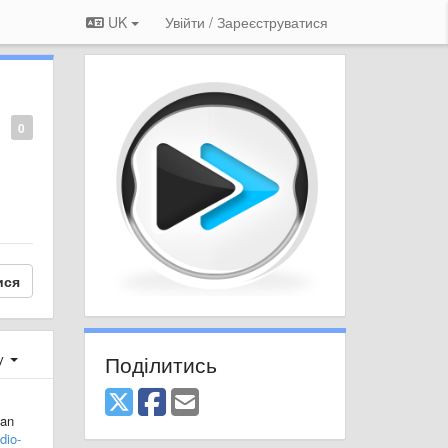
UK
Увійти / Зареєструватися
0
ися
Поділитись
ху
can
dio-