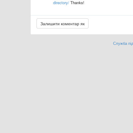
directory/
Thanks!
Служба під