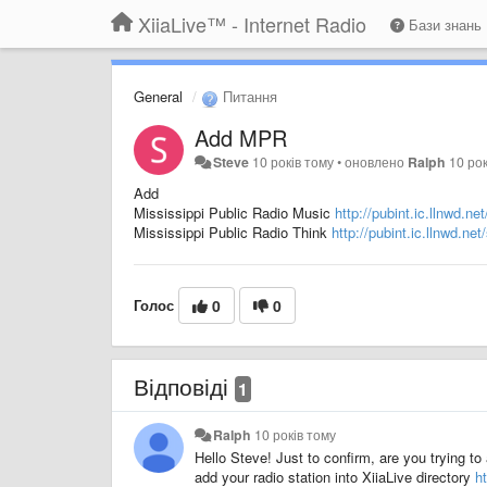
XiiaLive™ - Internet Radio
Бази знань
General
Питання
Add MPR
Steve
10 років тому
•
оновлено
Ralph
10 ро
Add
Mississippi Public Radio Music
http://pubint.ic.llnwd.n
Mississippi Public Radio
Think
http://pubint.ic.llnwd.ne
Голос
0
0
Відповіді
1
Ralph
10 років тому
Hello Steve! Just to confirm, are you trying to
add your radio station into XiiaLive directory
h