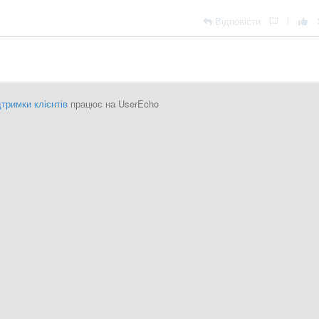
Відповісти
|
тримки клієнтів
працює на UserEcho