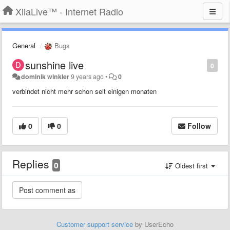
XiiaLive™ - Internet Radio
General
Bugs
sunshine live
0
dominik winkler
9 years ago
•
0
verbindet nicht mehr schon seit einigen monaten
0
0
Follow
Replies
0
Oldest first
Customer support service
by UserEcho