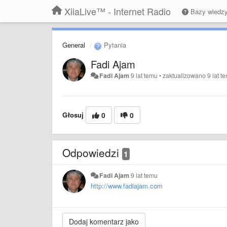
XiiaLive™ - Internet Radio
Bazy wiedz
General
Pytania
Fadi Ajam
Fadi Ajam
9 lat temu
•
zaktualizowano
9 lat t
Głosuj
0
0
Odpowiedzi
1
Fadi Ajam
9 lat temu
http://www.fadiajam.com