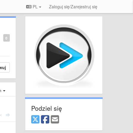
PL
Zaloguj się/Zarejestruj się
0
wuj
ch
Podziel się