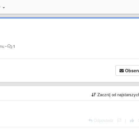
y
emu
•
1
Obser
Zacznij od najstarszy
Odpowiedz
|