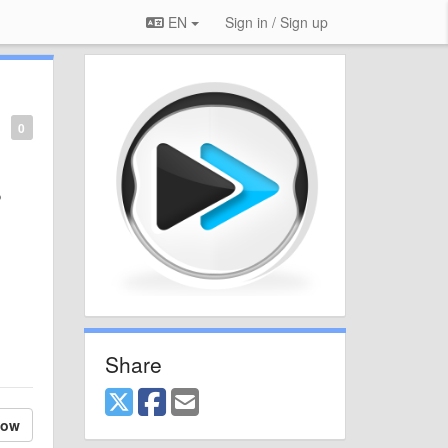
EN
Sign in / Sign up
0
o
Share
low