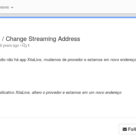
bases
g / Change Streaming Address
9 years ago
•
1
rádio não há app XiiaLive, mudamos de provedor e estamos em novo endereç
plicativo XiiaLive, altero o provedor e estamos em um novo endereço
Fol