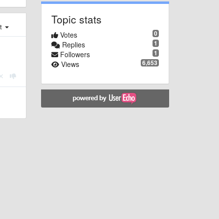
Topic stats
st
0
Votes
1
Replies
1
Followers
6,653
Views