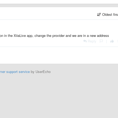
Oldest fir
on in the XiiaLive app, change the provider and we are in a new address
Reply
|
mer support service
by UserEcho