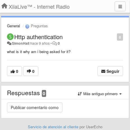
XiiaLive™ - Internet Radio
General
Preguntas
Http authentication
0
SimonHall
hace 9 años
•
0
what is it why am i being asked for it?
0
0
Seguir
Respuestas
0
Más antiguo primero
Servicio de atención al cliente
por UserEcho