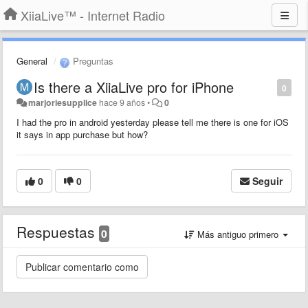
XiiaLive™ - Internet Radio
General
Preguntas
Is there a XiiaLive pro for iPhone
0
marjoriesupplice
hace 9 años
•
0
I had the pro in android yesterday please tell me there is one for iOS
it says in app purchase but how?
0
0
Seguir
Respuestas
0
Más antiguo primero