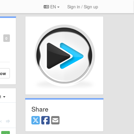
EN
Sign in / Sign up
0
low
st
Share