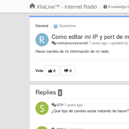
XiiaLive™ - Internet Radio
Knowledge 
General
Questions
Como editar mi IP y port de m
radiojesusymaria5
7 years ago
•
updated by
Hacer cambio de mi información de mi radio
Vote
0
0
Replies
2
STP
7 years ago
¿Qué tipo de cambio estás tratando de hacer?