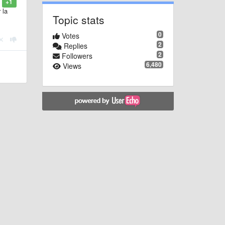
+1
 la
Topic stats
0
Votes
2
Replies
2
Followers
6,480
Views