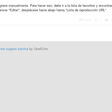
rese manualmente. Para hacer eso, debe ir a la lista de favoritos y encontrar
ione "Editar", desplácese hacia abajo hasta "Lista de reproducción URL"
Reply
|
mer support service
by UserEcho