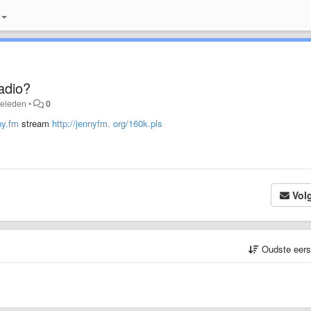
adio?
geleden
•
0
ny.fm
stream
http://jennyfm. org/160k.pls
Vol
Oudste eer