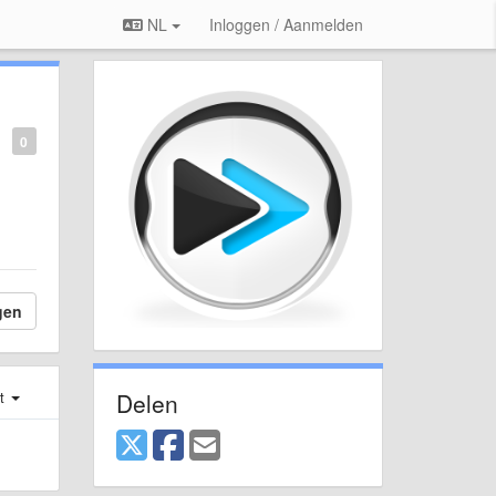
NL
Inloggen / Aanmelden
0
gen
Delen
st