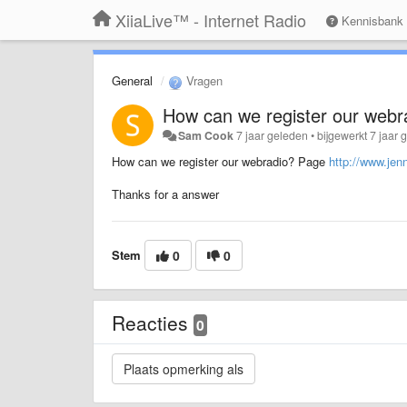
XiiaLive™ - Internet Radio
Kennisbank
General
Vragen
How can we register our webr
Sam Cook
7 jaar geleden
•
bijgewerkt
7 jaar 
How can we register our webradio? Page
http://www.jen
Thanks for a answer
Stem
0
0
Reacties
0