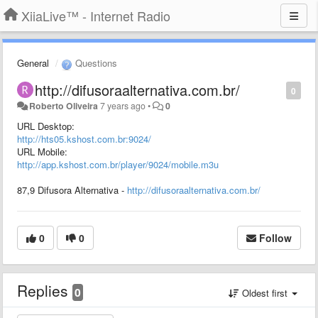
XiiaLive™ - Internet Radio
General
Questions
http://difusoraalternativa.com.br/
0
Roberto Oliveira
7 years ago
•
0
URL Desktop:
http://hts05.kshost.com.br:9024/
URL Mobile:
http://app.kshost.com.br/player/9024/mobile.m3u
87,9 Difusora Alternativa -
http://difusoraalternativa.com.br/
0
0
Follow
Replies
0
Oldest first