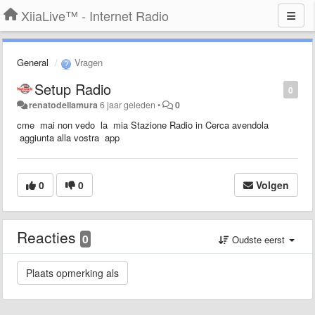
XiiaLive™ - Internet Radio
General
Vragen
Setup Radio
0
renatodellamura
6 jaar geleden
•
0
cme mai non vedo la mia Stazione Radio in Cerca avendola
aggiunta alla vostra app
0
0
Volgen
Reacties
0
Oudste eerst