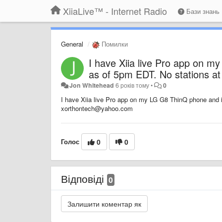
XiiaLive™ - Internet Radio
Бази знань
General
Помилки
I have Xiia live Pro app on my
as of 5pm EDT. No stations a
Jon Whitehead
6 років тому
•
0
I have Xiia live Pro app on my LG G8 ThinQ phone and it
xorthontech@yahoo.com
Голос
0
0
Відповіді
0