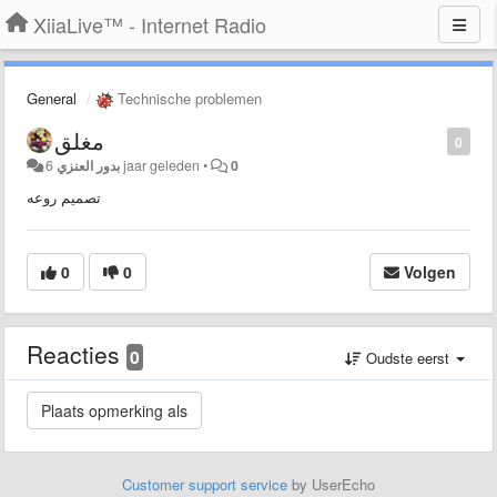
XiiaLive™ - Internet Radio
General
Technische problemen
مغلق
0
بدور العنزي
6 jaar geleden
•
0
تصميم روعه
0
0
Volgen
Reacties
0
Oudste eerst
Customer support service
by UserEcho