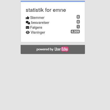
statistik for emne
0
Stemmer
0
besvarelser
1
Følgere
4.309
Visninger