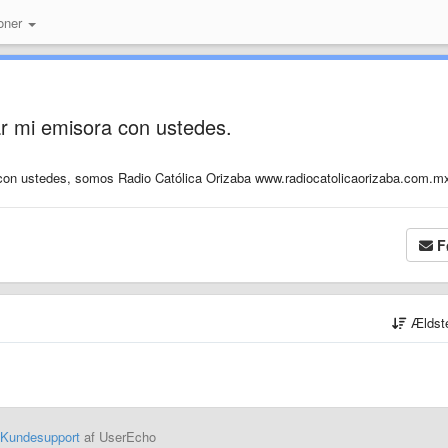
oner
r mi emisora con ustedes.
con ustedes, somos Radio Católica Orizaba www.radiocatolicaorizaba.com.
F
Ældst
Kundesupport
af UserEcho