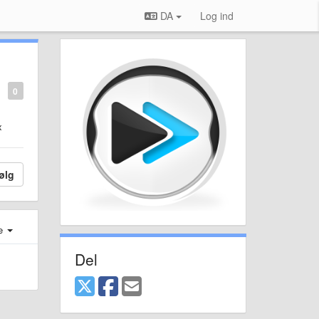
DA
Log ind
0
mx
ølg
e
Del