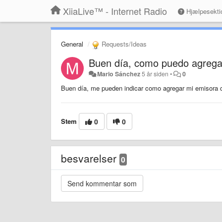
XiiaLive™ - Internet Radio
Hjælpesekti
General
Requests/Ideas
Buen día, como puedo agrega
Mario Sánchez
5 år siden
•
0
Buen día, me pueden indicar como agregar mi emisora 
Stem
0
0
besvarelser
0