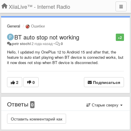
XiiaLive™ - Internet Radio
General
Ошибки
BT auto stop not working
+2
petr stochl
2 года назад
•
0
Hello, I updated my OnePlus 12 to Android 15 and after that, the
feature to auto start playing when BT device is connected works, but
it now does not stop when BT device is disconnected.
2
0
Подписаться
Ответы
0
Старые сверху