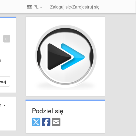
PL
Zaloguj się/Zarejestruj się
0
J
wuj
ch
Podziel się