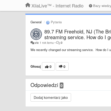
XiiaLive™ - Internet Radio
Bazy wiedz
General
Pytania
89.7 FM Freehold, NJ (The Bri
streaming service. How do I g
vic
1 rok temu
•
0
We recently changed our streaming service. How do I u
Głosuj
0
0
Odpowiedzi
0