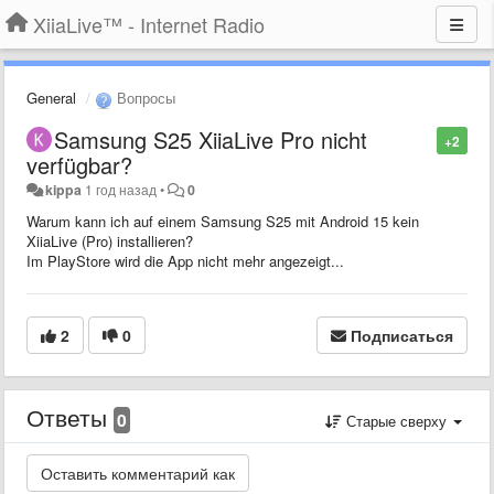
XiiaLive™ - Internet Radio
General
Вопросы
Samsung S25 XiiaLive Pro nicht
+2
verfügbar?
kippa
1 год назад
•
0
Warum kann ich auf einem Samsung S25 mit Android 15 kein
XiiaLive (Pro) installieren?
Im PlayStore wird die App nicht mehr angezeigt...
2
0
Подписаться
Ответы
0
Старые сверху