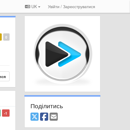
UK
Увійти / Зареєструватися
0
ися
Поділитись
-1