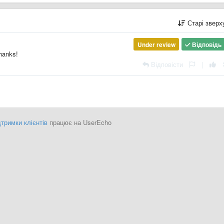
Старі звер
Under review
Відповідь
Thanks!
Відповісти
|
тримки клієнтів
працює на UserEcho