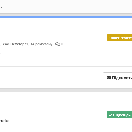
Under review
(Lead Developer)
14 років тому
•
0
e.
Підписат
Відповідь
Thanks!