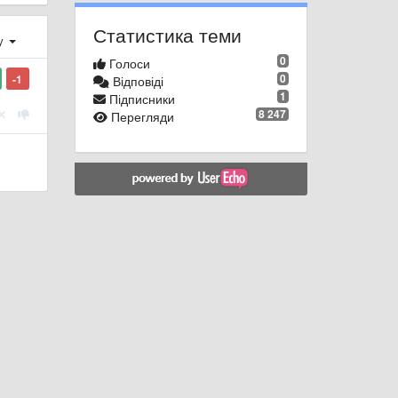
Статистика теми
ху
0
Голоси
0
-1
Відповіді
1
Підписники
8 247
Перегляди