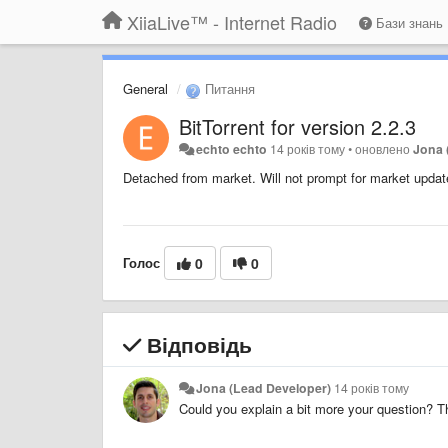
XiiaLive™ - Internet Radio
Бази знань
General
Питання
BitTorrent for version 2.2.3
echto echto
14 років тому
•
оновлено
Jona 
Detached from market. Will not prompt for market updat
Голос
0
0
Відповідь
Jona (Lead Developer)
14 років тому
Could you explain a bit more your question? 