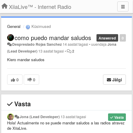
XiiaLive™ - Internet Radio
General
Küsimused
como puedo mandar saludos
Answered
0
Despresiado Rojas Sanchez
14 aastat tagasi
•
uuendaja
Jona
(Lead Developer)
13 aastat tagasi
•
2
Kiero mandar saludos
0
0
Jälgi
Vasta
Jona (Lead Developer)
13 aastat tagasi
Vasta
Hola! Actualmente no se puede mandar saludos a las radios atravez
de XiiaLive.