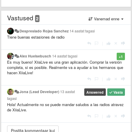
Vastused
2
Vanemad enne
Despresiado Rojas Sanchez
14 aastat tagasi
Tiene buenas estasiones de radio
|
Alex Huelsebusch
14 aastat tagasi
+1
Es muy bueno! XiiaLive es una gran aplicación. Comprar la versión
completa, si es posible. Realmente va a ayudar a los hermanos que
hacen XiiaLive!
|
Jona (Lead Developer)
13 aastat
Answered
Vasta
tagasi
Hola! Actualmente no se puede mandar saludos a las radios atravez
de XiiaLive.
|