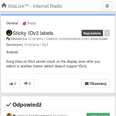
XiiaLive™ - Internet Radio
General
Błędy
Sticky IDv3 labels
Naprawione
0
Vincent Lo
12 lat temu
•
Ostatnio zmodyfikowane przez
Jona (Lead
Developer)
10 lat temu
•
1
Android.
Song titles on IDv3 remain stuck on the display even after you
switch to another station (which doesn't support IDv3).
0
0
Obserwuj
Odpowiedź
Jona (Lead Developer)
10 lat temu