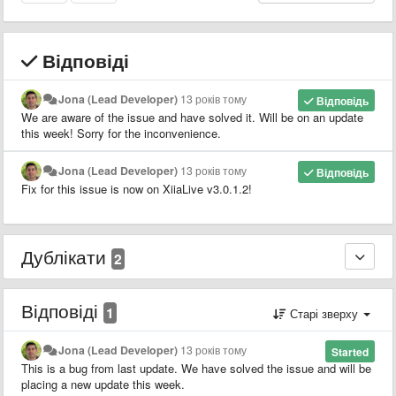
Відповіді
Jona (Lead Developer)
13 років тому
Відповідь
We are aware of the issue and have solved it. Will be on an update
this week! Sorry for the inconvenience.
Jona (Lead Developer)
13 років тому
Відповідь
Fix for this issue is now on XiiaLive v3.0.1.2!
Дублікати
2
Відповіді
1
Старі зверху
Jona (Lead Developer)
13 років тому
Started
This is a bug from last update. We have solved the issue and will be
placing a new update this week.