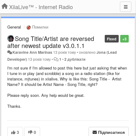
XiiaLive™ - Internet Radio
General
Помилки
Song Title/Artist are reversed
Fixed
+3
after newest update v3.0.1.1
Karavine Ann Marinas
13 років тому
•
оновлено
Jona (Lead
Developer)
13 років тому
•
1
•
2 дублікати
I'm not sure if I'm allowed to post this here but just asking that when
I tune in or play (and scrobble) a song on a radio station (like for
instance, mjtunes) in xiialive, Why is like this: Song Title - Artist
Name? It should be Artist Name - Song Title, right?
Please reply soon. Any help would be great.
Thanks.
3
0
Підписатися