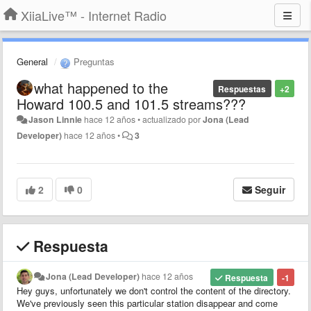
XiiaLive™ - Internet Radio
General
Preguntas
what happened to the
Respuestas
+2
Howard 100.5 and 101.5 streams???
Jason Linnie
hace 12 años
•
actualizado por
Jona (Lead
Developer)
hace 12 años
•
3
2
0
Seguir
Respuesta
Jona (Lead Developer)
hace 12 años
Respuesta
-1
Hey guys, unfortunately we don't control the content of the directory.
We've previously seen this particular station disappear and come