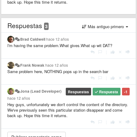
back up. Hope this time it returns.
Respuestas
3
Más antiguo primero
Brad Caldwell
hace 12 años
I'm having the same problem.What gives.What up wit DAT?
|
Frank Nowak
hace 12 años
Same problem here, NOTHING pops up in the search bar
|
Jona (Lead Developer)
Respuestas
Respuesta
-1
hace 12 años
Hey guys, unfortunately we don't control the content of the directory.
We've previously seen this particular station disappear and come
back up. Hope this time it returns.
|