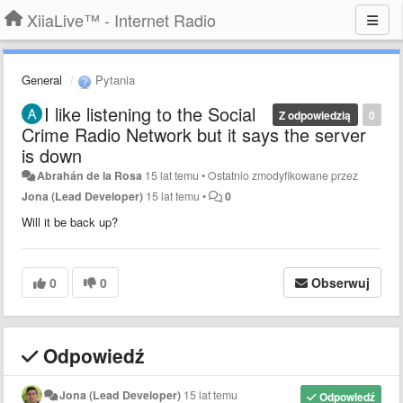
XiiaLive™ - Internet Radio
General
Pytania
I like listening to the Social
Z odpowiedzią
0
Crime Radio Network but it says the server
is down
Abrahán de la Rosa
15 lat temu
•
Ostatnio zmodyfikowane przez
Jona (Lead Developer)
15 lat temu
•
0
Will it be back up?
0
0
Obserwuj
Odpowiedź
Jona (Lead Developer)
15 lat temu
Odpowiedź