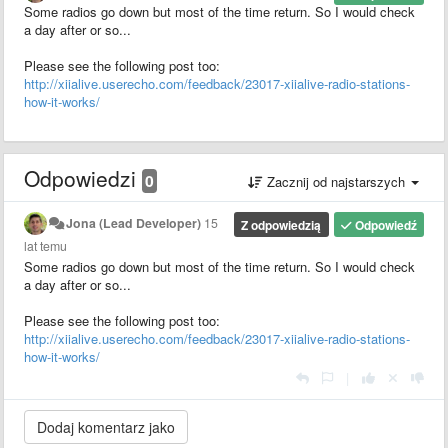
Some radios go down but most of the time return. So I would check
a day after or so...
Please see the following post too:
http://xiialive.userecho.com/feedback/23017-xiialive-radio-stations-
how-it-works/
Odpowiedzi
0
Zacznij od najstarszych
Jona (Lead Developer)
15
Z odpowiedzią
Odpowiedź
lat temu
Some radios go down but most of the time return. So I would check
a day after or so...
Please see the following post too:
http://xiialive.userecho.com/feedback/23017-xiialive-radio-stations-
how-it-works/
|