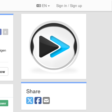
EN
Sign in / Sign up
0
fügen
low
Share
swer