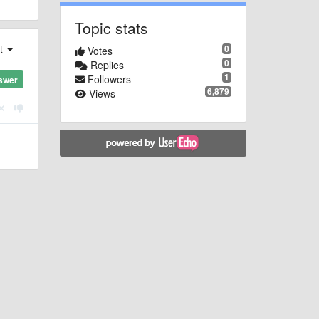
Topic stats
0
st
Votes
0
Replies
1
Followers
swer
6,879
Views