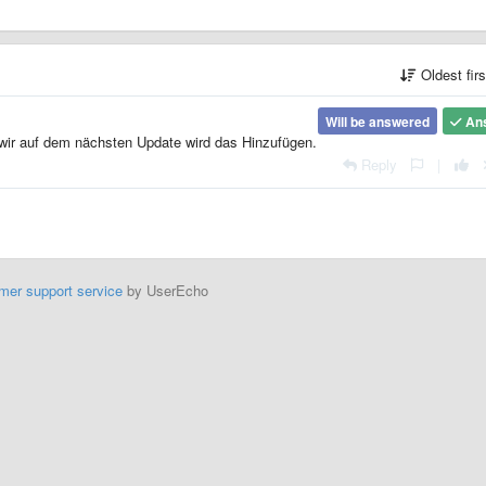
Oldest fir
Will be answered
An
wir auf dem nächsten Update wird das Hinzufügen.
Reply
|
mer support service
by UserEcho