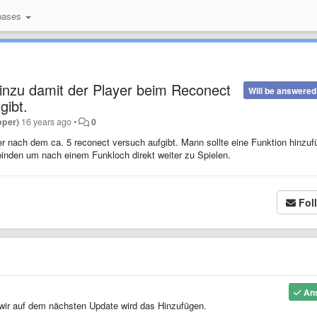
bases
 hinzu damit der Player beim Reconect
Will be answered
gibt.
oper)
16 years ago
•
0
er nach dem ca. 5 reconect versuch aufgibt. Mann sollte eine Funktion hinzu
rbinden um nach einem Funkloch direkt weiter zu Spielen.
Fol
An
wir auf dem nächsten Update wird das Hinzufügen.