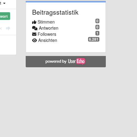
st
Beitragsstatistik
wort
0
Stimmen
0
Antworten
1
Followers
6.281
Ansichten