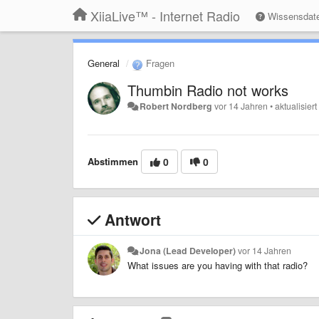
XiiaLive™ - Internet Radio
Wissensdat
General
Fragen
Thumbin Radio not works
Robert Nordberg
vor 14 Jahren
•
aktualisier
Abstimmen
0
0
Antwort
Jona (Lead Developer)
vor 14 Jahren
What issues are you having with that radio?