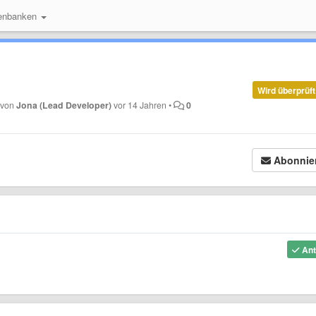
enbanken
Wird überprüft
t von
Jona (Lead Developer)
vor 14 Jahren
•
0
Abonnie
Ant