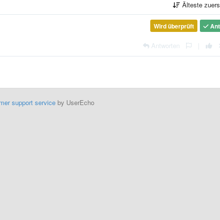
Älteste zuer
Wird überprüft
Ant
Antworten
|
mer support service
by UserEcho