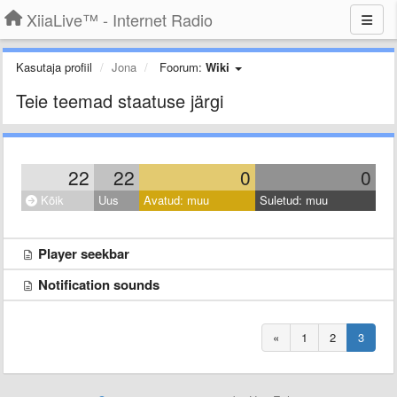
XiiaLive™ - Internet Radio
Kasutaja profiil
Jona
Foorum:
Wiki
Teie teemad staatuse järgi
22
22
0
0
Kõik
Uus
Avatud: muu
Suletud: muu
Player seekbar
Notification sounds
«
1
2
3