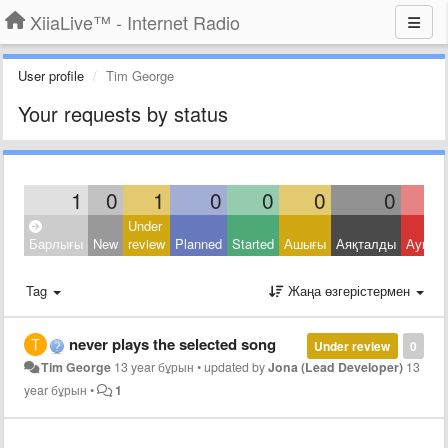
XiiaLive™ - Internet Radio
User profile
Tim George
Your requests by status
1
0
1
0
0
0
0
Under
Барлығы
New
review
Planned
Started
Ашығы
Аяқталды
Ауытқ
Tag
Жаңа өзгерістермен
never plays the selected song
Under review
0
Tim George
13 year бұрын
•
updated by
Jona (Lead Developer)
13
year бұрын
•
1