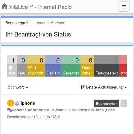
XiiaLive™ - Internet Radio
Benutzerprofil
Jonatas Andrade
Ihr Beantragt-von Status
1
0
0
0
0
0
1
Wird
Open:
Alle
Neu
überprüft
Geplant
Gestartet
Other
Fertiggestellt
Abgele
Stichwort
Letzte Aktualisierung
Iphone
Beantwortet
0
Jonatas Andrade
vor 13 Jahren
•
aktualisiert von
Jona (Lead
Developer)
vor 13 Jahren
•
0