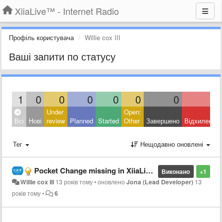
XiiaLive™ - Internet Radio
Профіль користувача
Willie cox III
Ваші запити по статусу
1
0
0
0
0
0
0
0
Under
Open:
Всі
Нові
review
Planned
Started
Other
Завершено
Відхилено
Тег
Нещодавно оновлені
Pocket Change missing in XiiaLive Pro
Виконано
+1
Willie cox III
13 років тому
•
оновлено
Jona (Lead Developer)
13
років тому
•
6