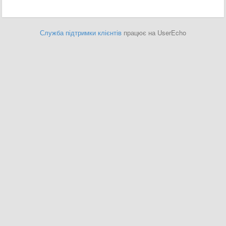
Служба підтримки клієнтів
працює на UserEcho