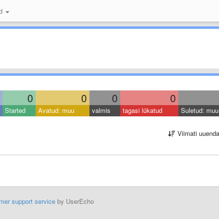
id
0
0
0
0
Started
Avatud: muu
valmis
tagasi lükatud
Suletud: muu
Viimati uuend
mer support service
by UserEcho