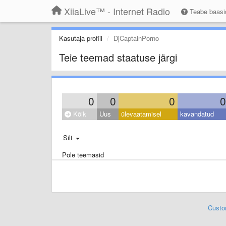
XiiaLive™ - Internet Radio
Teabe baas
Kasutaja profiil
DjCaptainPorno
Teie teemad staatuse järgi
0
0
0
0
Kõik
Uus
ülevaatamisel
kavandatud
Silt
Pole teemasid
Custo