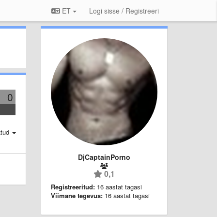
ET
Logi sisse / Registreeri
0
atud
DjCaptainPorno
0,1
Registreeritud:
16 aastat tagasi
Viimane tegevus:
16 aastat tagasi