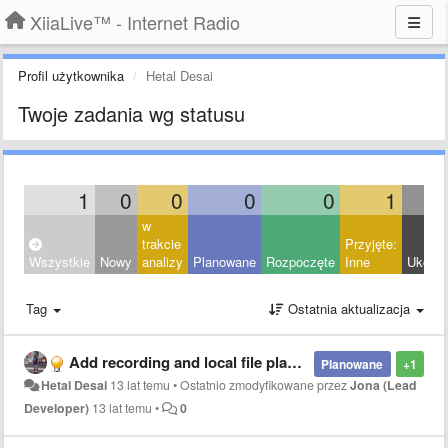
XiiaLive™ - Internet Radio
Profil użytkownika
Hetal Desai
Twoje zadania wg statusu
1
0
0
0
0
1
w
trakcie
Przyjęte:
Wszystkie
Nowy
analizy
Planowane
Rozpoczęte
Inne
Ukońc
Tag
Ostatnia aktualizacja
Add recording and local file playback support
Planowane
+1
Hetal Desai
13 lat temu
•
Ostatnio zmodyfikowane przez
Jona (Lead
Developer)
13 lat temu
•
0