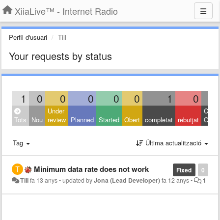
XiiaLive™ - Internet Radio
Perfil d'usuari
Till
Your requests by status
1
0
0
0
0
0
1
0
Under
Close
Tots
Nou
review
Planned
Started
Obert
completat
rebutjat
Other
Tag
Última actualització
Minimum data rate does not work
Fixed
0
Till
fa 13 anys
•
updated by
Jona (Lead Developer)
fa 12 anys
•
1