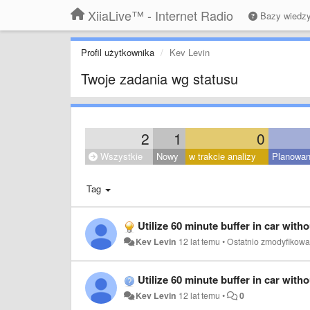
XiiaLive™ - Internet Radio
Bazy wiedz
Profil użytkownika
Kev Levin
Twoje zadania wg statusu
2
1
0
Wszystkie
Nowy
w trakcie analizy
Planowa
Tag
Utilize 60 minute buffer in car withou
Kev Levin
12 lat temu
•
Ostatnio zmodyfikow
Utilize 60 minute buffer in car withou
Kev Levin
12 lat temu
•
0