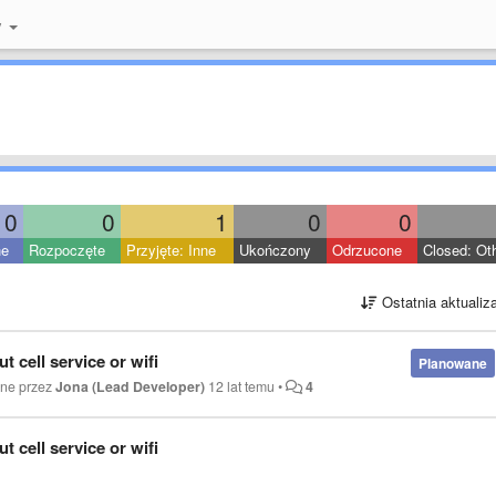
y
0
0
1
0
0
ne
Rozpoczęte
Przyjęte: Inne
Ukończony
Odrzucone
Closed: Ot
Ostatnia aktualiz
t cell service or wifi
Planowane
ane przez
Jona (Lead Developer)
12 lat temu
•
4
t cell service or wifi