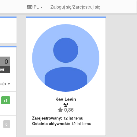
PL
Zaloguj się/Zarejestruj się
0
her
acja
Kev Levin
+1
0,86
Zarejestrowany:
12 lat temu
Ostatnia aktywność:
12 lat temu
0