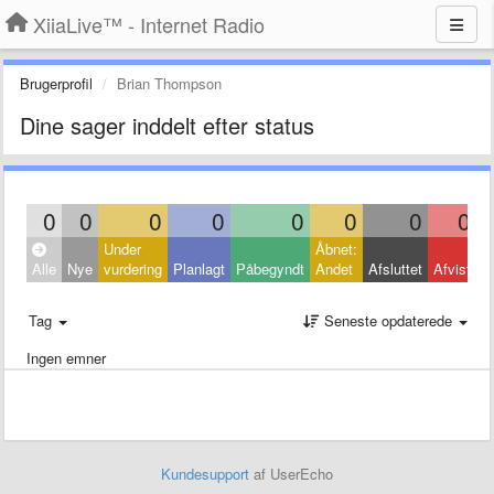
XiiaLive™ - Internet Radio
Brugerprofil
Brian Thompson
Dine sager inddelt efter status
0
0
0
0
0
0
0
0
Under
Åbnet:
L
Alle
Nye
vurdering
Planlagt
Påbegyndt
Andet
Afsluttet
Afvist
A
Tag
Seneste opdaterede
Ingen emner
Kundesupport
af UserEcho