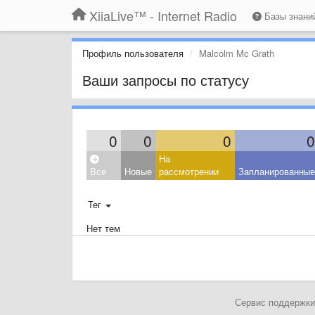
XiiaLive™ - Internet Radio
Базы знан
Профиль пользователя
Malcolm Mc Grath
Ваши запросы по статусу
0
0
0
0
На
Все
Новые
рассмотрении
Запланированные
Тег
Нет тем
Сервис поддержки