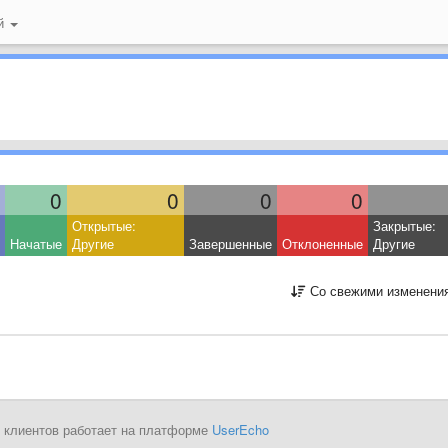
ий
0
0
0
0
Открытые:
Закрытые:
Начатые
Другие
Завершенные
Отклоненные
Другие
Со свежими изменени
 клиентов работает на платформе
UserEcho