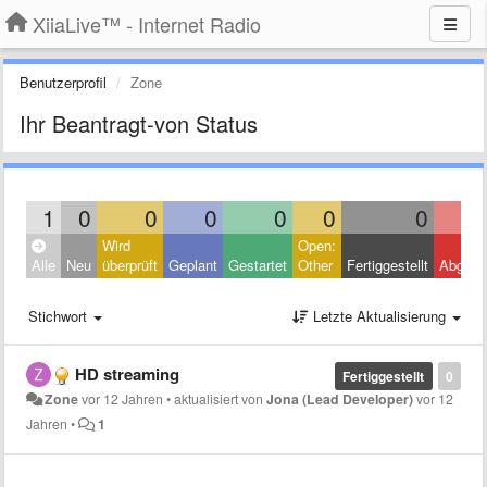
XiiaLive™ - Internet Radio
Benutzerprofil
Zone
Ihr Beantragt-von Status
1
0
0
0
0
0
0
Wird
Open:
Alle
Neu
überprüft
Geplant
Gestartet
Other
Fertiggestellt
Abgele
Stichwort
Letzte Aktualisierung
HD streaming
Fertiggestellt
0
Zone
vor 12 Jahren
•
aktualisiert von
Jona (Lead Developer)
vor 12
Jahren
•
1