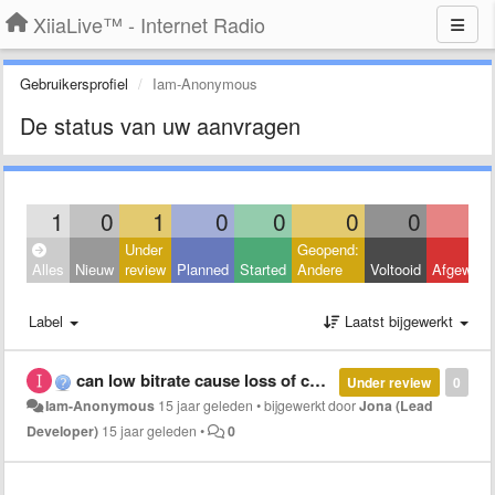
XiiaLive™ - Internet Radio
Gebruikersprofiel
Iam-Anonymous
De status van uw aanvragen
1
0
1
0
0
0
0
Under
Geopend:
Alles
Nieuw
review
Planned
Started
Andere
Voltooid
Afgeweze
Label
Laatst bijgewerkt
can low bitrate cause loss of connection?
Under review
0
Iam-Anonymous
15 jaar geleden
•
bijgewerkt door
Jona (Lead
Developer)
15 jaar geleden
•
0