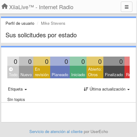
XiiaLive™ - Internet Radio
Perfil de usuario
Mike Stevens
Sus solicitudes por estado
0
0
0
0
0
0
0
En
Abierto:
Todo
Nuevo
revisión
Planeado
Iniciado
Otros
Finalizado
Rech
Etiqueta
Última actualización
Sin topics
Servicio de atención al cliente
por UserEcho