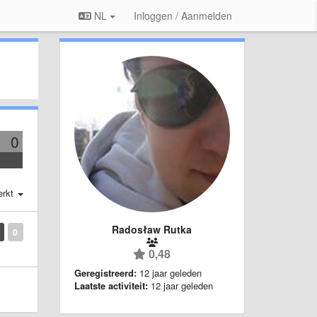
NL
Inloggen / Aanmelden
0
erkt
Radosław Rutka
0
0,48
Geregistreerd:
12 jaar geleden
Laatste activiteit:
12 jaar geleden