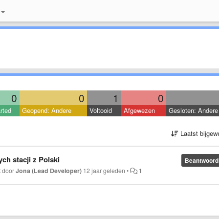
0
0
1
0
rted
Geopend: Andere
Voltooid
Afgewezen
Gesloten: Andere
Laatst bijgew
ch stacji z Polski
Beantwoord
t door
Jona (Lead Developer)
12 jaar geleden
•
1